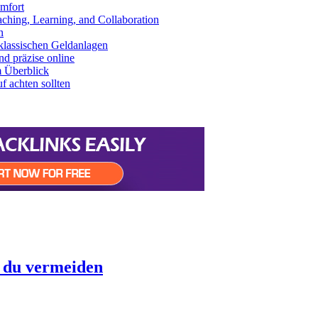
mfort
aching, Learning, and Collaboration
n
klassischen Geldanlagen
d präzise online
m Überblick
 achten sollten
t du vermeiden