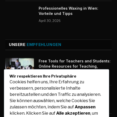
Professionelles Waxing in Wien:
Vorteile und Tipps
April 30, 2026
UNSERE
EMPFEHLUNGEN
Free Tools for Teachers and Students:
Online Resources for Teaching,
Learning, and Collaboration
Wir respektieren Ihre Privatsphäre
August 6, 2026
Cookies helfen uns, Ihre Erfahrung zu
verbessern, personalisierte Inhalte
Auto mit Fahrer in Südindien günstig
bereitzustellen und den Traffic zu analysieren.
buchen und flexibel reisen
Sie können auswählen, welche Cookies Sie
August 6, 2026
zulassen möchten, indem Sie auf
Anpassen
klicken. Klicken Sie auf
Alle akzeptieren
, um