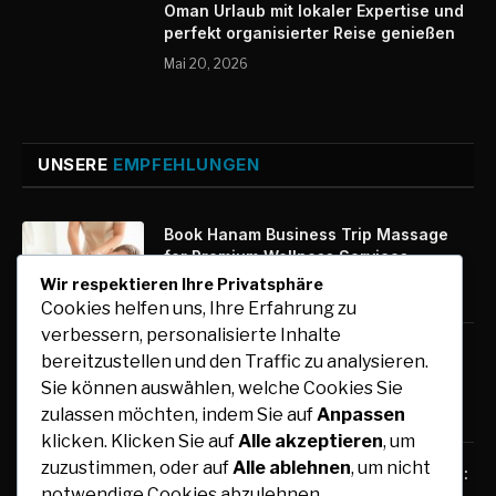
Oman Urlaub mit lokaler Expertise und
perfekt organisierter Reise genießen
Mai 20, 2026
UNSERE
EMPFEHLUNGEN
Book Hanam Business Trip Massage
for Premium Wellness Services
Wir respektieren Ihre Privatsphäre
August 7, 2026
Cookies helfen uns, Ihre Erfahrung zu
verbessern, personalisierte Inhalte
Kfz-Zulassung Express: Digitale
bereitzustellen und den Traffic zu analysieren.
Zulassung mit maximalem Komfort
Sie können auswählen, welche Cookies Sie
August 7, 2026
zulassen möchten, indem Sie auf
Anpassen
klicken. Klicken Sie auf
Alle akzeptieren
, um
zuzustimmen, oder auf
Alle ablehnen
, um nicht
Free Tools for Teachers and Students:
notwendige Cookies abzulehnen.
Online Resources for Teaching,