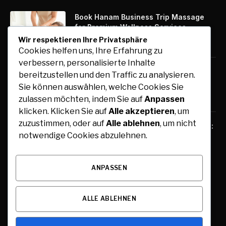
Book Hanam Business Trip Massage
for Premium Wellness Services
Wir respektieren Ihre Privatsphäre
August 7, 2026
Cookies helfen uns, Ihre Erfahrung zu
verbessern, personalisierte Inhalte
Kfz-Zulassung Express: Digitale
bereitzustellen und den Traffic zu analysieren.
Zulassung mit maximalem Komfort
Sie können auswählen, welche Cookies Sie
August 7, 2026
zulassen möchten, indem Sie auf
Anpassen
klicken. Klicken Sie auf
Alle akzeptieren
, um
zuzustimmen, oder auf
Alle ablehnen
, um nicht
Free Tools for Teachers and Students:
notwendige Cookies abzulehnen.
Online Resources for Teaching,
Learning, and Collaboration
August 6, 2026
ANPASSEN
ALLE ABLEHNEN
© 2026 Alle Rechte vorbehalten.
Dresden Lifestyle