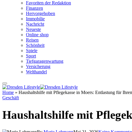
Favoriten der Redaktion
Finanzen
Hervorgehoben
Immobilie
Nachricht
Neueste
Online shop
Reisen
Schönheit
Spiele
Sport
Tiefgaragenwartung
Versicherung
Welthandel
Home
»
Haushaltshilfe mit Pflegekasse in Moers: Entlastung für Ihre
Geschäft
Haushaltshilfe mit Pflege
By
Marie Lehmann
Mai 21, 2026
Keine Kommenta