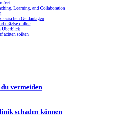
mfort
aching, Learning, and Collaboration
n
klassischen Geldanlagen
d präzise online
m Überblick
 achten sollten
t du vermeiden
linik schaden können