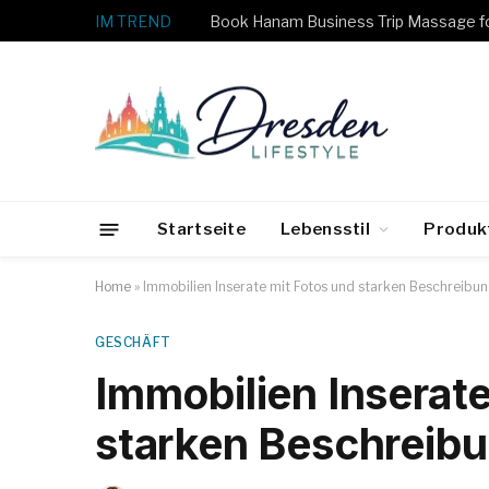
IM TREND
Startseite
Lebensstil
Produk
Home
»
Immobilien Inserate mit Fotos und starken Beschreibu
GESCHÄFT
Immobilien Inserat
starken Beschreib