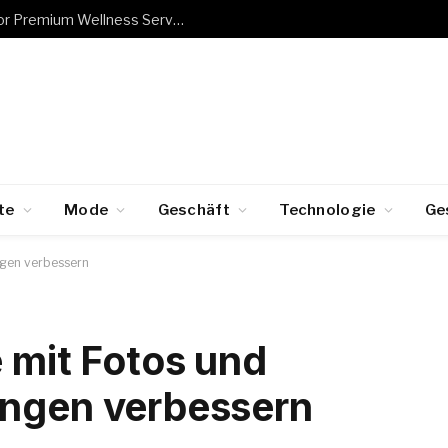
Book Hanam Business Trip Massage for Premium Wellness Services
te
Mode
Geschäft
Technologie
Ge
ngen verbessern
e mit Fotos und
ungen verbessern