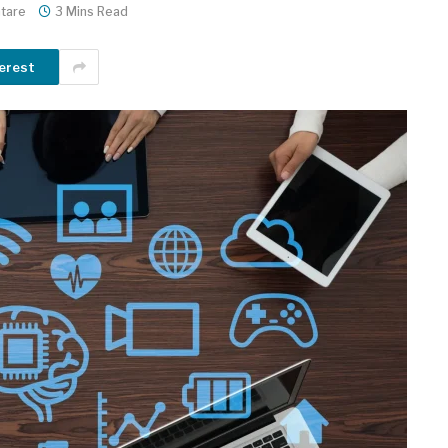
tare
3 Mins Read
erest