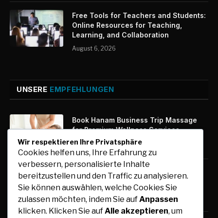
Free Tools for Teachers and Students:
Online Resources for Teaching,
Learning, and Collaboration
August 6, 2026
UNSERE
EMPFEHLUNGEN
Book Hanam Business Trip Massage
for Premium Wellness Services
Wir respektieren Ihre Privatsphäre
August 7, 2026
Cookies helfen uns, Ihre Erfahrung zu
verbessern, personalisierte Inhalte
Kfz-Zulassung Express: Digitale
bereitzustellen und den Traffic zu analysieren.
Zulassung mit maximalem Komfort
Sie können auswählen, welche Cookies Sie
August 7, 2026
zulassen möchten, indem Sie auf
Anpassen
klicken. Klicken Sie auf
Alle akzeptieren
, um