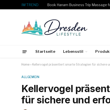
IM TREND
Startseite
Lebensstil
Produk
Home
»
Kellervogel präsentiert smarte Strategien für sichere 
ALLGEMEIN
Kellervogel präsent
für sichere und erf