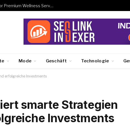
Book Hanam Business Trip Massage for Premium Wellness Services
te
Mode
Geschäft
Technologie
Ge
und erfolgreiche Investments
iert smarte Strategien
olgreiche Investments