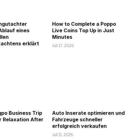
ngutachter
How to Complete a Poppo
Ablauf eines
Live Coins Top Up in Just
llen
Minutes
achtens erklärt
Juli 17, 2026
po Business Trip
Auto Inserate optimieren und
 Relaxation After
Fahrzeuge schneller
erfolgreich verkaufen
Juli 11, 2026