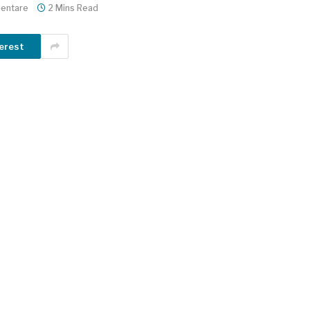
entare
2 Mins Read
erest