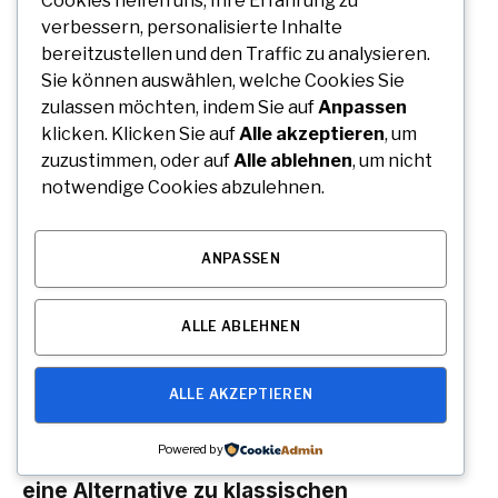
Cookies helfen uns, Ihre Erfahrung zu
verbessern, personalisierte Inhalte
By
Marie Lehmann
August 6, 2026
0
bereitzustellen und den Traffic zu analysieren.
Südindien ist ein faszinierendes Reiseziel mit einer
Sie können auswählen, welche Cookies Sie
außergewöhnlichen Vielfalt an Landschaften, Kulturen und
zulassen möchten, indem Sie auf
Anpassen
historischen Sehenswürdigkeiten.…
klicken. Klicken Sie auf
Alle akzeptieren
, um
zuzustimmen, oder auf
Alle ablehnen
, um nicht
notwendige Cookies abzulehnen.
GESCHÄFT
ANPASSEN
ALLE ABLEHNEN
ALLE AKZEPTIEREN
Powered by
STIG ROCK Erfahrungen Ist das Konzept
eine Alternative zu klassischen