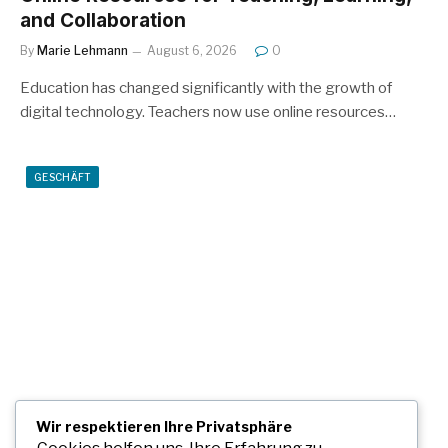
and Collaboration
By
Marie Lehmann
August 6, 2026
0
Education has changed significantly with the growth of
digital technology. Teachers now use online resources…
GESCHÄFT
Auto mit Fahrer in Südindien günstig
Wir respektieren Ihre Privatsphäre
buchen und flexibel reisen