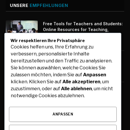
UNSERE
EMPFEHLUNGEN
Free Tools for Teachers and Students:
Online Resources for Teaching,
Learning, and Collaboration
Wir respektieren Ihre Privatsphäre
August 6, 2026
Cookies helfen uns, Ihre Erfahrung zu
verbessern, personalisierte Inhalte
Auto mit Fahrer in Südindien günstig
bereitzustellen und den Traffic zu analysieren.
buchen und flexibel reisen
Sie können auswählen, welche Cookies Sie
August 6, 2026
zulassen möchten, indem Sie auf
Anpassen
klicken. Klicken Sie auf
Alle akzeptieren
, um
zuzustimmen, oder auf
Alle ablehnen
, um nicht
STIG ROCK Erfahrungen Ist das
notwendige Cookies abzulehnen.
Konzept eine Alternative zu
klassischen Geldanlagen
August 4, 2026
ANPASSEN