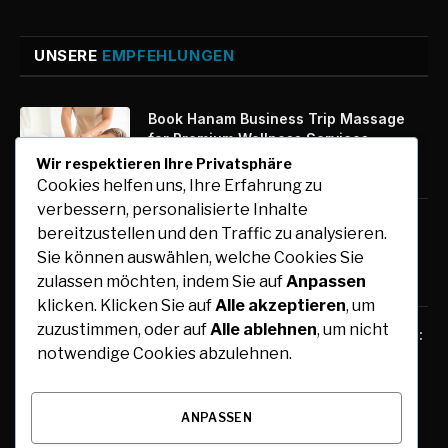
UNSERE
EMPFEHLUNGEN
Book Hanam Business Trip Massage
for Premium Wellness Services
Wir respektieren Ihre Privatsphäre
August 7, 2026
Cookies helfen uns, Ihre Erfahrung zu
verbessern, personalisierte Inhalte
Kfz-Zulassung Express: Digitale
bereitzustellen und den Traffic zu analysieren.
Zulassung mit maximalem Komfort
Sie können auswählen, welche Cookies Sie
August 7, 2026
zulassen möchten, indem Sie auf
Anpassen
klicken. Klicken Sie auf
Alle akzeptieren
, um
zuzustimmen, oder auf
Alle ablehnen
, um nicht
Free Tools for Teachers and Students:
notwendige Cookies abzulehnen.
Online Resources for Teaching,
Learning, and Collaboration
August 6, 2026
ANPASSEN