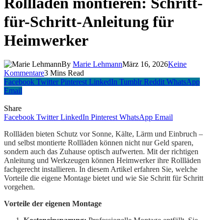
Rollläden montieren: Schritt-
für-Schritt-Anleitung für
Heimwerker
By
Marie Lehmann
März 16, 2026
Keine
Kommentare
3 Mins Read
Facebook
Twitter
Pinterest
LinkedIn
Tumblr
Reddit
WhatsApp
Email
Share
Facebook
Twitter
LinkedIn
Pinterest
WhatsApp
Email
Rollläden bieten Schutz vor Sonne, Kälte, Lärm und Einbruch –
und selbst montierte Rollläden können nicht nur Geld sparen,
sondern auch das Zuhause optisch aufwerten. Mit der richtigen
Anleitung und Werkzeugen können Heimwerker ihre Rollläden
fachgerecht installieren. In diesem Artikel erfahren Sie, welche
Vorteile die eigene Montage bietet und wie Sie Schritt für Schritt
vorgehen.
Vorteile der eigenen Montage