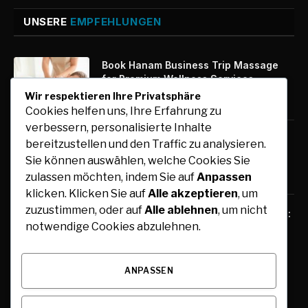
UNSERE
EMPFEHLUNGEN
Book Hanam Business Trip Massage
for Premium Wellness Services
Wir respektieren Ihre Privatsphäre
August 7, 2026
Cookies helfen uns, Ihre Erfahrung zu
verbessern, personalisierte Inhalte
Kfz-Zulassung Express: Digitale
bereitzustellen und den Traffic zu analysieren.
Zulassung mit maximalem Komfort
Sie können auswählen, welche Cookies Sie
August 7, 2026
zulassen möchten, indem Sie auf
Anpassen
klicken. Klicken Sie auf
Alle akzeptieren
, um
zuzustimmen, oder auf
Alle ablehnen
, um nicht
Free Tools for Teachers and Students:
notwendige Cookies abzulehnen.
Online Resources for Teaching,
Learning, and Collaboration
August 6, 2026
ANPASSEN