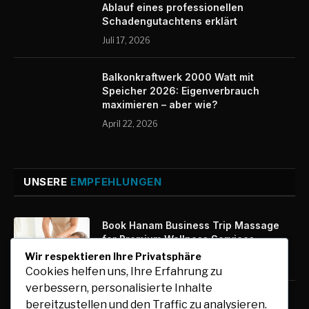
Ablauf eines professionellen
Schadengutachtens erklärt
Juli 17, 2026
Balkonkraftwerk 2000 Watt mit
Speicher 2026: Eigenverbrauch
maximieren – aber wie?
April 22, 2026
UNSERE
EMPFEHLUNGEN
Book Hanam Business Trip Massage
for Premium Wellness Services
Wir respektieren Ihre Privatsphäre
August 7, 2026
Cookies helfen uns, Ihre Erfahrung zu
verbessern, personalisierte Inhalte
Kfz-Zulassung Express: Digitale
bereitzustellen und den Traffic zu analysieren.