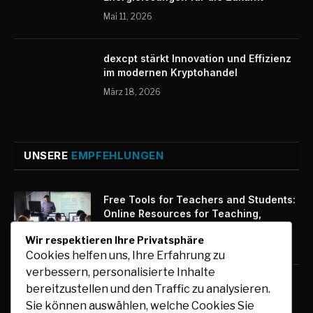
Mai 11, 2026
dexcpt stärkt Innovation und Effizienz
im modernen Kryptohandel
März 18, 2026
UNSERE
EMPFEHLUNGEN
Free Tools for Teachers and Students:
Online Resources for Teaching,
Learning, and Collaboration
Wir respektieren Ihre Privatsphäre
August 6, 2026
Cookies helfen uns, Ihre Erfahrung zu
verbessern, personalisierte Inhalte
Auto mit Fahrer in Südindien günstig
bereitzustellen und den Traffic zu analysieren.
buchen und flexibel reisen
Sie können auswählen, welche Cookies Sie