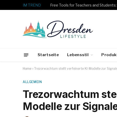
IM TREND
Startseite
Lebensstil
Produk
Home
»
Trezorwachtum stellt verfeinerte KI-Modelle zur Signa
ALLGEMEIN
Trezorwachtum stell
Modelle zur Signal