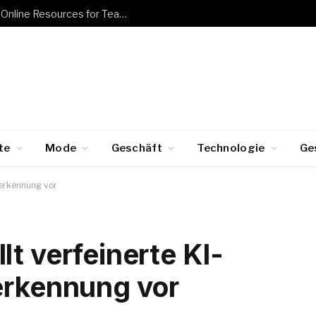
Free Tools for Teachers and Students: Online Resources for Teaching, Learning, and Collaboration
te
Mode
Geschäft
Technologie
Ge
lerkennung vor
t verfeinerte KI-
erkennung vor