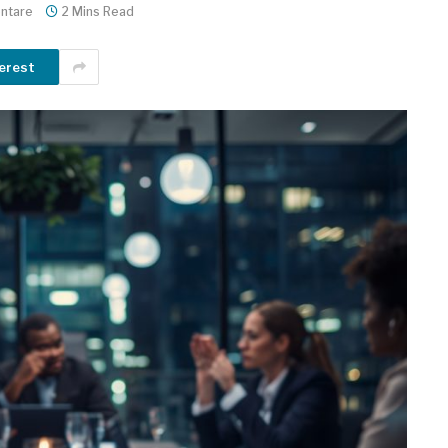
ntare
2 Mins Read
erest