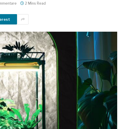
ommentare
2 Mins Read
erest