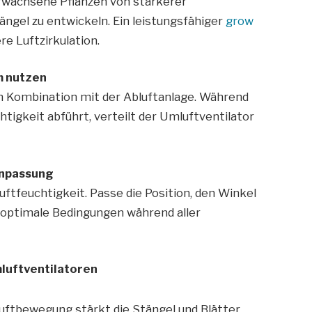
rwachsene Pflanzen von stärkerer
ängel zu entwickeln. Ein leistungsfähiger
grow
re Luftzirkulation.
m nutzen
n Kombination mit der Abluftanlage. Während
tigkeit abführt, verteilt der Umluftventilator
Anpassung
tfeuchtigkeit. Passe die Position, den Winkel
m optimale Bedingungen während aller
mluftventilatoren
ftbewegung stärkt die Stängel und Blätter.