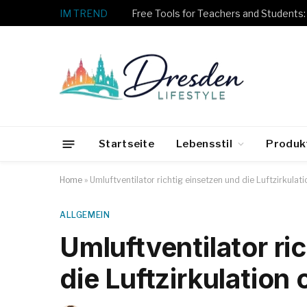
IM TREND
Startseite
Lebensstil
Produk
Home
»
Umluftventilator richtig einsetzen und die Luftzirkulat
ALLGEMEIN
Umluftventilator ri
die Luftzirkulation