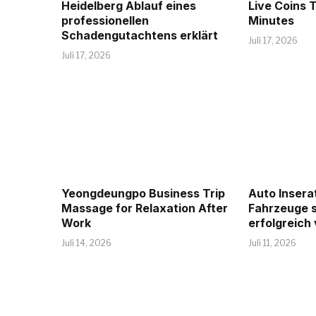
Heidelberg Ablauf eines
Live Coins T
professionellen
Minutes
Schadengutachtens erklärt
Juli 17, 2026
Juli 17, 2026
Yeongdeungpo Business Trip
Auto Insera
Massage for Relaxation After
Fahrzeuge s
Work
erfolgreich
Juli 14, 2026
Juli 11, 2026