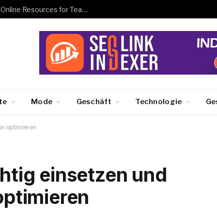
Free Tools for Teachers and Students: Online Resources for Teaching, Learning, and Collaboration
te
Mode
Geschäft
Technologie
Ge
ion optimieren
chtig einsetzen und
 optimieren