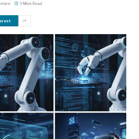
ntare
3 Mins Read
erest