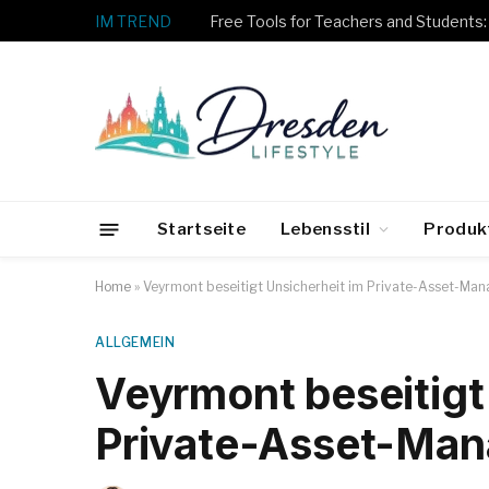
IM TREND
Startseite
Lebensstil
Produk
Home
»
Veyrmont beseitigt Unsicherheit im Private-Asset-Ma
ALLGEMEIN
Veyrmont beseitigt
Private-Asset-Ma