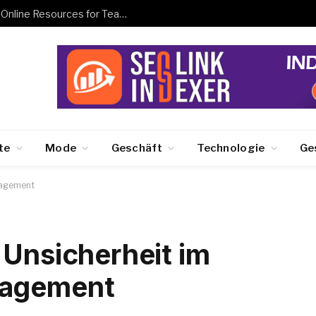
Free Tools for Teachers and Students: Online Resources for Teaching, Learning, and Collaboration
te
Mode
Geschäft
Technologie
Ge
nagement
 Unsicherheit im
nagement