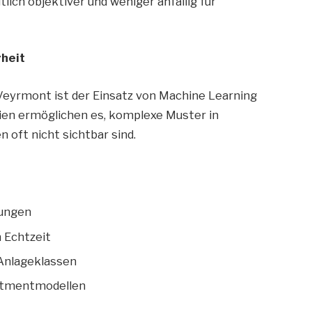
ich objektiver und weniger anfällig für
rheit
Veyrmont ist der Einsatz von Machine Learning
gien ermöglichen es, komplexe Muster in
 oft nicht sichtbar sind.
ungen
 Echtzeit
r Anlageklassen
estmentmodellen