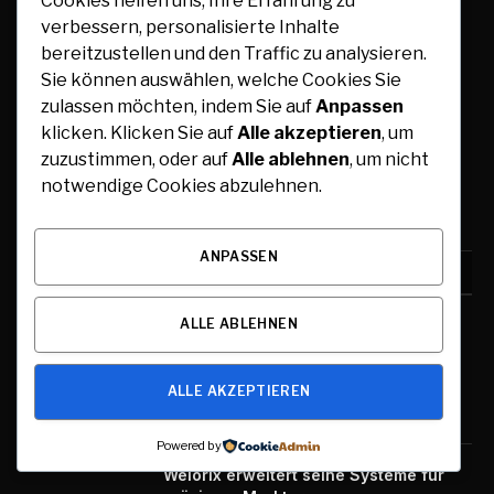
Cookies helfen uns, Ihre Erfahrung zu
Dresden Lifestyle verbindet Tradition mit modernem
verbessern, personalisierte Inhalte
Lebensstil. Wir berichten über Kultur, Genuss, Trends und
Events in Dresden und bieten inspirierende Inhalte für einen
bereitzustellen und den Traffic zu analysieren.
stilvollen Alltag. Erleben Sie die Stadt von ihrer schönsten
Sie können auswählen, welche Cookies Sie
Seite.
zulassen möchten, indem Sie auf
Anpassen
klicken. Klicken Sie auf
Alle akzeptieren
, um
Senden Sie uns hier eine E-Mail zum Veröffentlichen von
zuzustimmen, oder auf
Alle ablehnen
, um nicht
Inhalten:
saraaly88n@gmail.com
notwendige Cookies abzulehnen.
ANPASSEN
BELIEBTESTE
ALLE ABLEHNEN
Taktile Bodenleitsysteme mit
Kontrastwirkung: Sichtbare und
fühlbare Orientierungshilfen
ALLE AKZEPTIEREN
März 29, 2026
Powered by
Welorix erweitert seine Systeme für