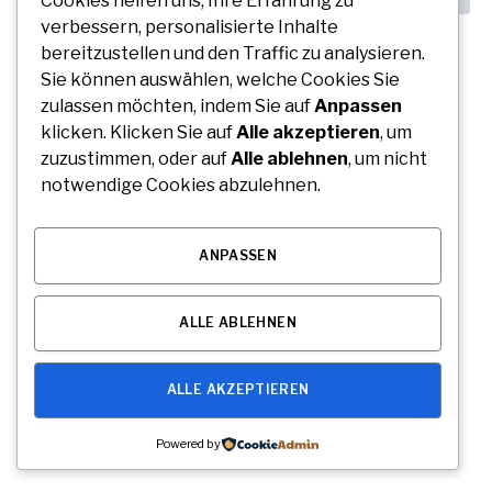
Cookies helfen uns, Ihre Erfahrung zu
verbessern, personalisierte Inhalte
Free Tools for Teachers and Students:
bereitzustellen und den Traffic zu analysieren.
Online Resources for Teaching, Learning,
Sie können auswählen, welche Cookies Sie
and Collaboration
zulassen möchten, indem Sie auf
Anpassen
klicken. Klicken Sie auf
Alle akzeptieren
, um
By
Marie Lehmann
August 6, 2026
0
zuzustimmen, oder auf
Alle ablehnen
, um nicht
Education has changed significantly with the growth of
notwendige Cookies abzulehnen.
digital technology. Teachers now use online resources…
ANPASSEN
GESCHÄFT
ALLE ABLEHNEN
ALLE AKZEPTIEREN
Powered by