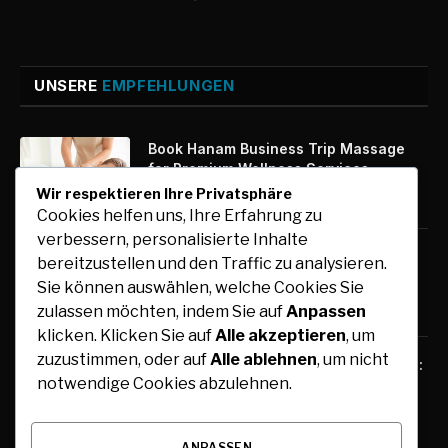
UNSERE
EMPFEHLUNGEN
Book Hanam Business Trip Massage
for Premium Wellness Services
Wir respektieren Ihre Privatsphäre
August 7, 2026
Cookies helfen uns, Ihre Erfahrung zu
verbessern, personalisierte Inhalte
Kfz-Zulassung Express: Digitale
bereitzustellen und den Traffic zu analysieren.
Zulassung mit maximalem Komfort
Sie können auswählen, welche Cookies Sie
August 7, 2026
zulassen möchten, indem Sie auf
Anpassen
klicken. Klicken Sie auf
Alle akzeptieren
, um
zuzustimmen, oder auf
Alle ablehnen
, um nicht
Free Tools for Teachers and Students:
notwendige Cookies abzulehnen.
Online Resources for Teaching,
Learning, and Collaboration
August 6, 2026
ANPASSEN