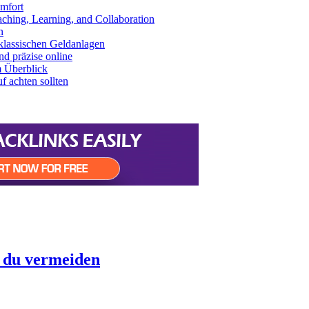
mfort
aching, Learning, and Collaboration
n
klassischen Geldanlagen
d präzise online
m Überblick
 achten sollten
t du vermeiden