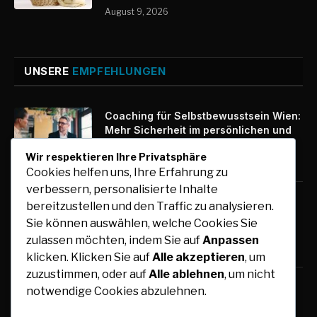
August 9, 2026
UNSERE
EMPFEHLUNGEN
Coaching für Selbstbewusstsein Wien:
Mehr Sicherheit im persönlichen und
beruflichen Alltag
Wir respektieren Ihre Privatsphäre
August 9, 2026
Cookies helfen uns, Ihre Erfahrung zu
verbessern, personalisierte Inhalte
Wäschelogistik in der Wäscherei für
bereitzustellen und den Traffic zu analysieren.
effizienten Transport und sichere
Sie können auswählen, welche Cookies Sie
Abläufe
zulassen möchten, indem Sie auf
Anpassen
August 9, 2026
klicken. Klicken Sie auf
Alle akzeptieren
, um
zuzustimmen, oder auf
Alle ablehnen
, um nicht
Wäschereitechnik für moderne und
notwendige Cookies abzulehnen.
effiziente Wäschereibetriebe