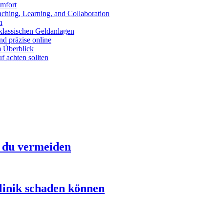
mfort
aching, Learning, and Collaboration
n
klassischen Geldanlagen
d präzise online
m Überblick
 achten sollten
t du vermeiden
linik schaden können