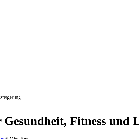
ssteigerung
 Gesundheit, Fitness und L
are
5 Mins Read