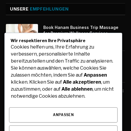
UNSERE
EMPFEHLUNGEN
Book Hanam Business Trip Massage
for Premium Wellness Services
Wir respektieren Ihre Privatsphäre
August 7, 2026
Cookies helfen uns, Ihre Erfahrung zu
verbessern, personalisierte Inhalte
Kfz-Zulassung Express: Digitale
bereitzustellen und den Traffic zu analysieren.
Zulassung mit maximalem Komfort
Sie können auswählen, welche Cookies Sie
August 7, 2026
zulassen möchten, indem Sie auf
Anpassen
klicken. Klicken Sie auf
Alle akzeptieren
, um
zuzustimmen, oder auf
Alle ablehnen
, um nicht
Free Tools for Teachers and Students:
notwendige Cookies abzulehnen.
Online Resources for Teaching,
Learning, and Collaboration
August 6, 2026
ANPASSEN