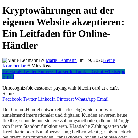
Kryptowährungen auf der
eigenen Website akzeptieren:
Ein Leitfaden für Online-
Händler
By
Marie Lehmann
Juni 19, 2026
Keine
Kommentare
5 Mins Read
Facebook
Twitter
Pinterest
LinkedIn
Tumblr
Reddit
WhatsApp
Email
Unrecognizable customer paying with bitcoin card at a cafe.
Share
Facebook
Twitter
LinkedIn
Pinterest
WhatsApp
Email
Der Online-Handel entwickelt sich stetig weiter und wird
zunehmend internationaler und digitaler. Kunden erwarten heute
flexible, schnelle und sichere Zahlungsmethoden, die unabhängig
von ihrem Standort funktionieren. Klassische Zahlungsarten wie
Kreditkarte oder Banküberweisung bleiben wichtig, stoßen jedoch
bei grenzüberschreitenden Transaktionen, hohen Gebühren oder