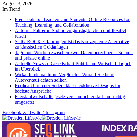
August 3, 2026
Im Trend
Free Tools for Teachers and Students: Online Resources for
Teaching, Learning, and Collaboration
Auto mit Fahrer in Südindien günstig buchen und flexibel
reisen
STIG ROCK Erfahrungen Ist das Konzept eine Alternative
zu klassischen Geldanlagen
Tage und Wochen zwischen zwei Daten berechnen – Schnell
und präzise online
Aktuelle News zu Gesellschaft Politik und Wirtschaft täglich
im Überblick
Wirkaufendeinauto im Vergleich – Worauf Sie beim
Autoverkauf achten sollten
Replica Uhren der Spitzenklasse exklusive Designs für
höchste Ansprüche
Kreislaufwirtschaftsgesetz verständlich erklärt und richtig
umgesetzt
Facebook
X (Twitter)
Instagram