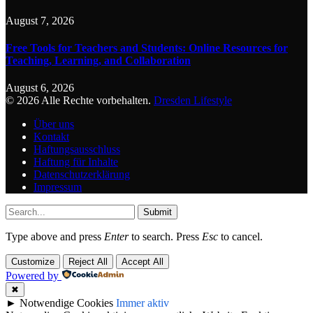
August 7, 2026
Free Tools for Teachers and Students: Online Resources for
Teaching, Learning, and Collaboration
August 6, 2026
© 2026 Alle Rechte vorbehalten.
Dresden Lifestyle
Über uns
Kontakt
Haftungsausschluss
Haftung für Inhalte
Datenschutzerklärung
Impressum
Submit
Type above and press
Enter
to search. Press
Esc
to cancel.
Customize
Reject All
Accept All
Powered by
✖
►
Notwendige Cookies
Immer aktiv